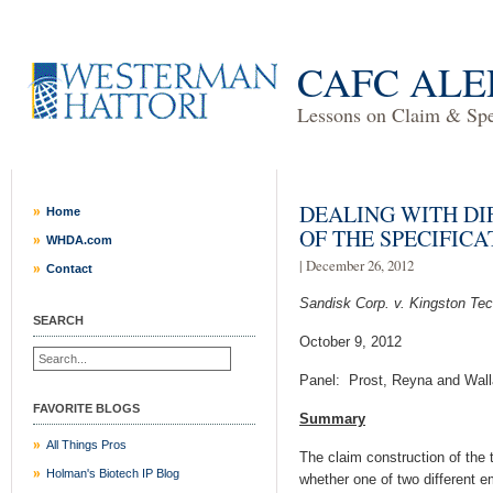
CAFC ALE
Lessons on Claim & Spec
DEALING WITH D
Home
OF THE SPECIFICA
WHDA.com
| December 26, 2012
Contact
Sandisk Corp. v. Kingston Tec
SEARCH
October 9, 2012
Panel: Prost, Reyna and Wall
FAVORITE BLOGS
Summary
All Things Pros
The claim construction of the 
Holman's Biotech IP Blog
whether one of two different e