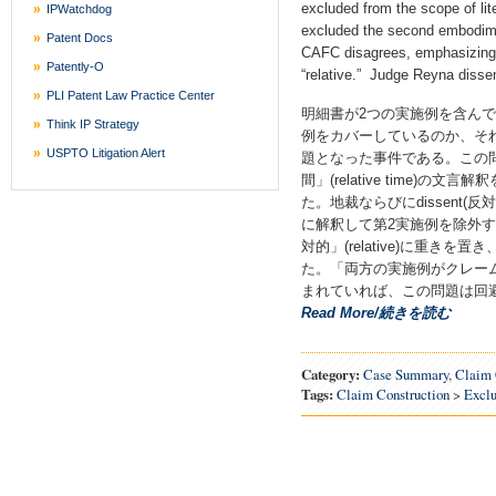
excluded from the scope of lite
IPWatchdog
excluded the second embodime
Patent Docs
CAFC disagrees, emphasizing t
Patently-O
“relative.” Judge Reyna disse
PLI Patent Law Practice Center
明細書が2つの実施例を含ん
Think IP Strategy
例をカバーしているのか、そ
USPTO Litigation Alert
題となった事件である。この
間」(relative time)
た。地裁ならびにdissent(反
に解釈して第2実施例を除外す
対的」(relative)に重き
た。「両方の実施例がクレー
まれていれば、この問題は回
Read More/続きを読む
Category:
Case Summary
,
Claim 
Tags:
Claim Construction
>
Excl