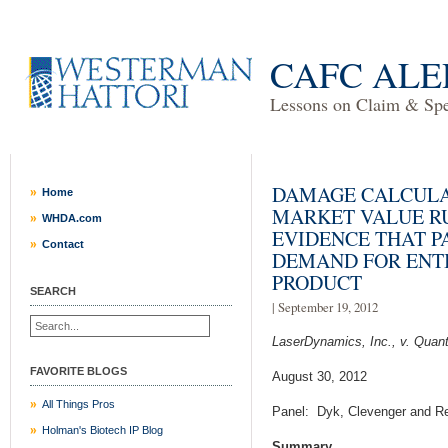
CAFC ALE
Lessons on Claim & Spec
DAMAGE CALCULA
Home
MARKET VALUE RU
WHDA.com
EVIDENCE THAT P
Contact
DEMAND FOR ENT
PRODUCT
SEARCH
| September 19, 2012
LaserDynamics, Inc., v. Quant
FAVORITE BLOGS
August 30, 2012
All Things Pros
Panel: Dyk, Clevenger and R
Holman's Biotech IP Blog
Summary