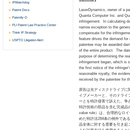
IPWatchdog
LaserDynamics, owner of a pat
Patent Docs
Quanta Computer Inc. and Quan
Patently-O
infringement. In calculating d
PLI Patent Law Practice Center
narrow exception to the gener
Think IP Strategy
compensate for the infringeme
feature drives the demand for 
USPTO Litigation Alert
patentee may be awarded dama
of the entire product. The date
purpose of determining the rea
infringement began, which is s
the first notice of the infringe
reasonable royalty, the eviden
received by the patentee for th
原告は光ディスクドライブに
イブメーカーと、そのドライ
ーとを特許侵害で訴えた。争
特許技術の部品を含む完成品の市場
value rule）は、合理的なロイヤ
めた特許法284条の例外であ
品全体に対する需要を引き起